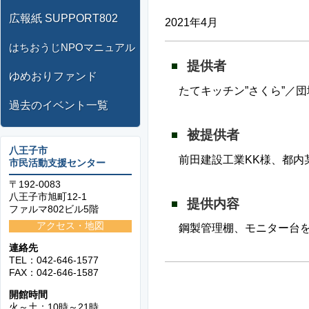
広報紙 SUPPORT802
2021年4月
はちおうじNPOマニュアル
提供者
ゆめおりファンド
たてキッチン”さくら”／
過去のイベント一覧
被提供者
八王子市
前田建設工業KK様、都内
市民活動支援センター
〒192-0083
八王子市旭町12-1
提供内容
ファルマ802ビル5階
アクセス・地図
鋼製管理棚、モニター台
連絡先
TEL：042-646-1577
FAX：042-646-1587
開館時間
火～土：10時～21時