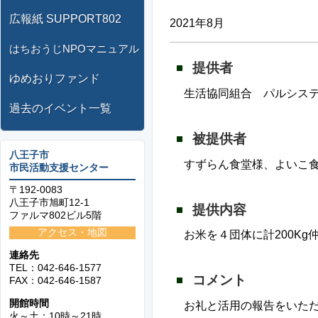
広報紙 SUPPORT802
2021年8月
はちおうじNPOマニュアル
提供者
ゆめおりファンド
生活協同組合 パルシス
過去のイベント一覧
被提供者
八王子市
すずらん食堂様、よいこ
市民活動支援センター
〒192-0083
八王子市旭町12-1
提供内容
ファルマ802ビル5階
アクセス・地図
お米を４団体に計200K
連絡先
TEL：042-646-1577
コメント
FAX：042-646-1587
開館時間
お礼と活用の報告をいた
火～土：10時～21時