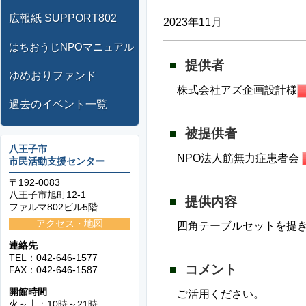
広報紙 SUPPORT802
2023年11月
はちおうじNPOマニュアル
提供者
ゆめおりファンド
株式会社アズ企画設計様
過去のイベント一覧
被提供者
八王子市
NPO法人筋無力症患者会
市民活動支援センター
〒192-0083
八王子市旭町12-1
提供内容
ファルマ802ビル5階
アクセス・地図
四角テーブルセットを提
連絡先
TEL：042-646-1577
コメント
FAX：042-646-1587
開館時間
ご活用ください。
火～土：10時～21時