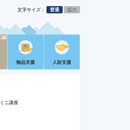
文字サイズ：
普通
拡大
物品支援
人財支援
ミニ講座