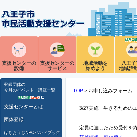
支援センターの
支援センターの
地域活動を
八王子
設備
サービス
始めよう
地域活
登録団体の
今月のイベント・講座一覧
TOP
> お申し込みフォーム
支援センターとは
3/27実施 生きるため
団体登録
定員に達したため受付を
はちおうじNPOハンドブック