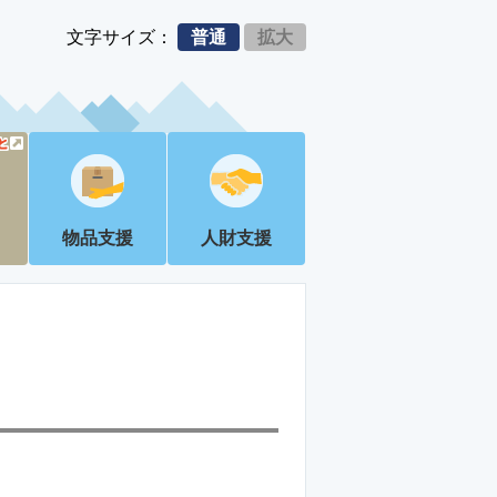
文字サイズ：
普通
拡大
物品支援
人財支援