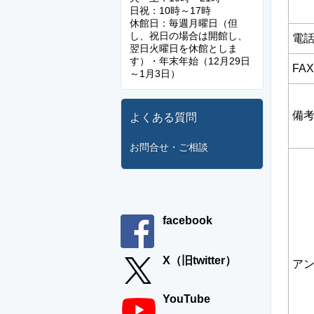
日祝：10時～17時
休館日：毎週月曜日（但
し、祝日の場合は開館し、
電
翌日火曜日を休館としま
す）・年末年始（12月29日
FA
～1月3日）
備
よくある質問
お問合せ・ご相談
facebook
X（旧twitter）
ア
YouTube