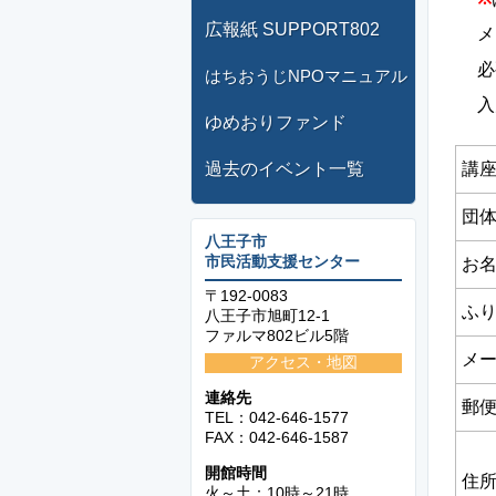
広報紙 SUPPORT802
メ
必
はちおうじNPOマニュアル
入
ゆめおりファンド
講
過去のイベント一覧
団
八王子市
市民活動支援センター
お
〒192-0083
ふ
八王子市旭町12-1
ファルマ802ビル5階
メ
アクセス・地図
連絡先
郵
TEL：042-646-1577
FAX：042-646-1587
開館時間
住
火～土：10時～21時