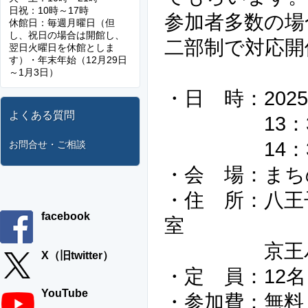
日祝：10時～17時
参加者多数の場
休館日：毎週月曜日（但
し、祝日の場合は開館し、
二部制で対応開
翌日火曜日を休館としま
す）・年末年始（12月29日
～1月3日）
・日 時：2025
よくある質問
13：30～
14：30～
お問合せ・ご相談
・会 場：まち
・住 所：八王子
facebook
室
京王バス【
X（旧twitter）
・定 員：12名
YouTube
・参加費：無料