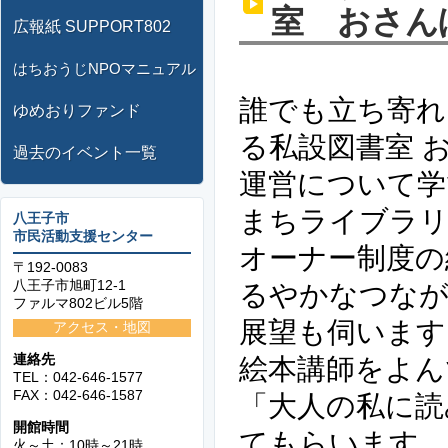
室 おさん
広報紙 SUPPORT802
はちおうじNPOマニュアル
誰でも立ち寄れ
ゆめおりファンド
る私設図書室 
過去のイベント一覧
運営について学
まちライブラリ
八王子市
市民活動支援センター
オーナー制度の
〒192-0083
八王子市旭町12-1
るやかなつなが
ファルマ802ビル5階
展望も伺います
アクセス・地図
連絡先
絵本講師をよん
TEL：042-646-1577
FAX：042-646-1587
「大人の私に読
開館時間
てもらいます。
火～土：10時～21時