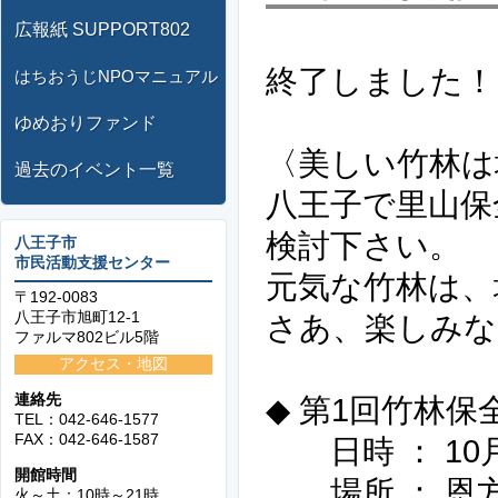
広報紙 SUPPORT802
終了しました！
はちおうじNPOマニュアル
ゆめおりファンド
〈美しい竹林は
過去のイベント一覧
八王子で里山保
検討下さい。
八王子市
市民活動支援センター
元気な竹林は、
〒192-0083
八王子市旭町12-1
さあ、楽しみな
ファルマ802ビル5階
アクセス・地図
連絡先
◆ 第1回竹林
TEL：042-646-1577
FAX：042-646-1587
日時 ： 10
開館時間
場所 ： 恩
火～土：10時～21時