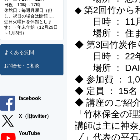
日祝：10時～17時
◆ 第2回竹か
休館日：毎週月曜日（但
し、祝日の場合は開館し、
日時 ： 11
翌日火曜日を休館としま
す）・年末年始（12月29日
場所 ： 住
～1月3日）
◆ 第3回竹炭作
よくある質問
日時 ： 22年
場所 ： DA
お問合せ・ご相談
◆ 参加費 ： 1,
◆ 定員 ： 15名
facebook
◆ 講座のご紹
「竹林保全の理
X（旧twitter）
講師は主に神奈
YouTube
ブ」代表の平石