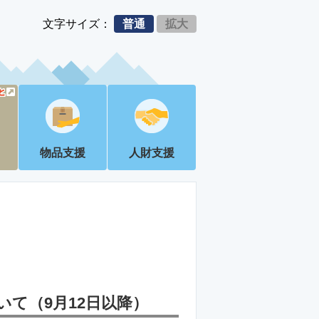
文字サイズ：
普通
拡大
物品支援
人財支援
て（9月12日以降）