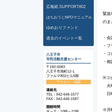
広報紙 SUPPORT802
緊急
はちおうじNPOマニュアル
のま
ゆめおりファンド
・会
過去のイベント一覧
・
・コ
八王子市
市民活動支援センター
・相
〒192-0083
八王子市旭町12-1
ファルマ802ビル5階
※コ
アクセス・地図
火曜
連絡先
日曜
TEL：042-646-1577
FAX：042-646-1587
開館時間
※月
火～土：10時～21時