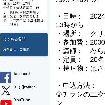
日祝：10時～17時
休館日：毎週月曜日（但
し、祝日の場合は開館し、
・日時： 2024
翌日火曜日を休館としま
す）・年末年始（12月29日
13時から
～1月3日）
・場所： クリ
よくある質問
・参加費：200
・講師： わら
お問合せ・ご相談
・定員： 20
・持ち物：はさ
facebook
・申込方法：
X（旧twitter）
①チラシの二次
YouTube
ン