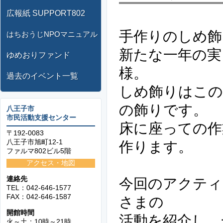
広報紙 SUPPORT802
手作りのしめ飾
はちおうじNPOマニュアル
新たな一年の実
ゆめおりファンド
様。
過去のイベント一覧
しめ飾りはこの
の飾りです。
八王子市
市民活動支援センター
床に座っての作
〒192-0083
八王子市旭町12-1
作ります。
ファルマ802ビル5階
アクセス・地図
連絡先
今回のアクティ
TEL：042-646-1577
FAX：042-646-1587
さまの
開館時間
活動を紹介し、
火～土：10時～21時