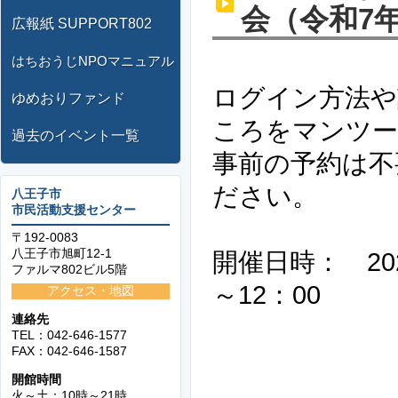
会（令和7年
広報紙 SUPPORT802
はちおうじNPOマニュアル
ログイン方法や
ゆめおりファンド
ころをマンツー
過去のイベント一覧
事前の予約は不
ださい。
八王子市
市民活動支援センター
〒192-0083
八王子市旭町12-1
開催日時： 202
ファルマ802ビル5階
～12：00
アクセス・地図
連絡先
1月13日
TEL：042-646-1577
FAX：042-646-1587
1月26日
開館時間
2月 6日
火～土：10時～21時