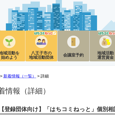
地域活動を
八王子市の
地域活動
会議室予約
始めよう
地域活動団体
運営資金
 >
新着情報（一覧）
> 詳細
着情報（詳細）
【登録団体向け】「はちコミねっと」個別相談