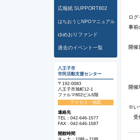
広報紙 SUPPORT802
ログ
はちおうじNPOマニュアル
事前
ゆめおりファンド
開催
過去のイベント一覧
1
2
八王子市
市民活動支援センター
2
〒192-0083
開催
八王子市旭町12-1
ファルマ802ビル5階
アクセス・地図
※い
連絡先
受信
TEL：042-646-1577
FAX：042-646-1587
開館時間
火～土：10時～21時