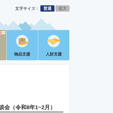
文字サイズ：
普通
拡大
物品支援
人財支援
会（令和8年1~2月）