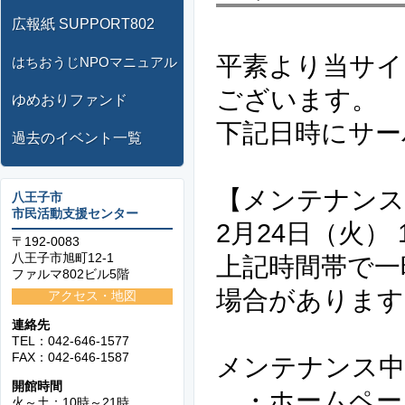
広報紙 SUPPORT802
平素より当サイ
はちおうじNPOマニュアル
ございます。
ゆめおりファンド
下記日時にサー
過去のイベント一覧
【メンテナンス
八王子市
市民活動支援センター
2月24日（火） 
〒192-0083
八王子市旭町12-1
上記時間帯で一
ファルマ802ビル5階
場合があります
アクセス・地図
連絡先
TEL：042-646-1577
FAX：042-646-1587
メンテナンス中
開館時間
・ホームペー
火～土：10時～21時