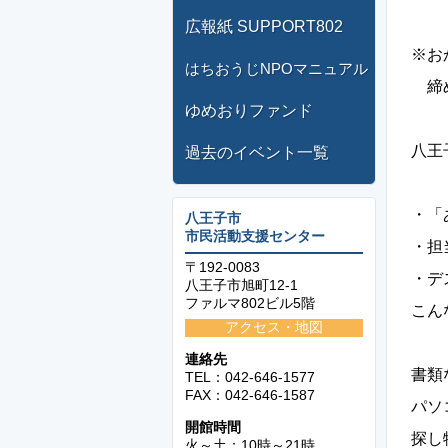
広報紙 SUPPORT802
※お
はちおうじNPOマニュアル
締め
ゆめおりファンド
八王
過去のイベント一覧
・「
八王子市
市民活動支援センター
・担
〒192-0083
・デ
八王子市旭町12-1
ファルマ802ビル5階
こん
アクセス・地図
連絡先
書類
TEL：042-646-1577
FAX：042-646-1587
パソ
開館時間
探し
火～土：10時～21時