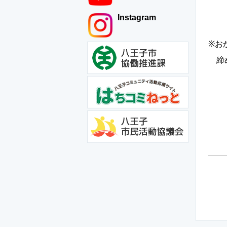
４
Instagram
※お
締め