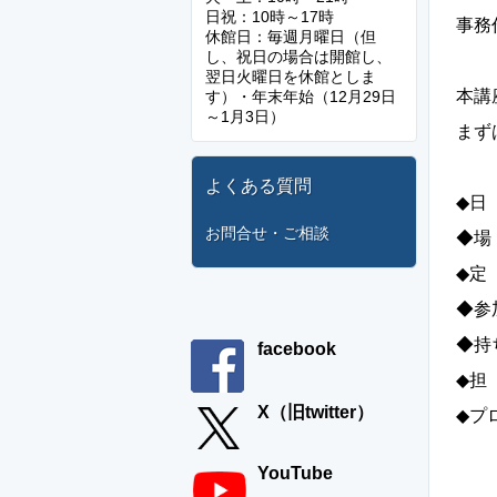
日祝：10時～17時
事務
休館日：毎週月曜日（但
し、祝日の場合は開館し、
翌日火曜日を休館としま
本講
す）・年末年始（12月29日
～1月3日）
まず
よくある質問
◆日 
お問合せ・ご相談
◆場
◆定
◆参
◆持
facebook
◆担
X（旧twitter）
◆プ
２
YouTube
３