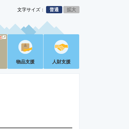
文字サイズ：
普通
拡大
物品支援
人財支援