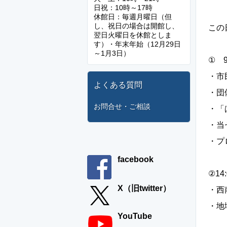
日祝：10時～17時
休館日：毎週月曜日（但
し、祝日の場合は開館し、
この
翌日火曜日を休館としま
す）・年末年始（12月29日
～1月3日）
① 9
・市
よくある質問
・団
お問合せ・ご相談
・「
・当
・プ
facebook
②14:
X（旧twitter）
・西
・地
YouTube