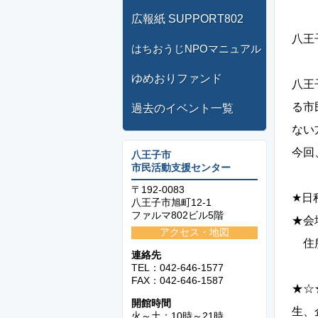
広報紙 SUPPORT802
八王
はちおうじNPOマニュアル
ゆめおりファンド
八王
る市
過去のイベント一覧
ない
今回
八王子市
市民活動支援センター
〒192-0083
★日
八王子市旭町12-1
ファルマ802ビル5階
★会
アクセス・地図
住所：
連絡先
TEL：042-646-1577
FAX：042-646-1587
★☆
開館時間
生、
火～土：10時～21時