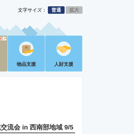
文字サイズ：
普通
拡大
物品支援
人財支援
 in 西南部地域 9/5