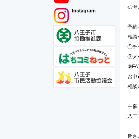
👉
Instagram
予約
相談
①チ
②メー
③FA
お申
相談
主催
八王子
皆さ