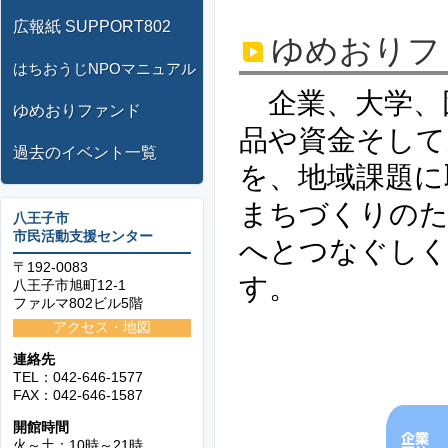
広報紙 SUPPORT802
ゆめおりフ
はちおうじNPOマニュアル
企業、大学、
ゆめおりファンド
品や資金そして
過去のイベント一覧
を、地域課題に
まちづくりのた
八王子市
市民活動支援センター
へとつなぐし
〒192-0083
す。
八王子市旭町12-1
ファルマ802ビル5階
アクセス・地図
連絡先
TEL：042-646-1577
FAX：042-646-1587
開館時間
火～土：10時～21時