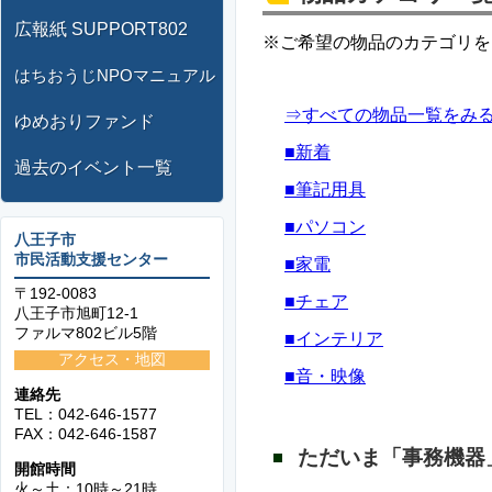
広報紙 SUPPORT802
※ご希望の物品のカテゴリを
はちおうじNPOマニュアル
⇒すべての物品一覧をみ
ゆめおりファンド
■新着
過去のイベント一覧
■筆記用具
■パソコン
八王子市
市民活動支援センター
■家電
〒192-0083
■チェア
八王子市旭町12-1
ファルマ802ビル5階
■インテリア
アクセス・地図
■音・映像
連絡先
TEL：042-646-1577
FAX：042-646-1587
ただいま「事務機器
開館時間
火～土：10時～21時