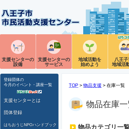
支援センターの
支援センターの
地域活動を
八王子
設備
サービス
始めよう
地域活
登録団体の
今月のイベント・講座一覧
TOP
>
物品支援
> 在庫一覧
支援センターとは
物品在庫一
団体登録
はちおうじNPOハンドブック
物品カテゴリ一